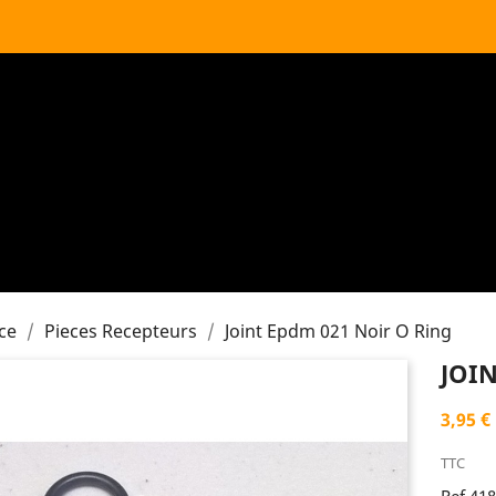
ce
Pieces Recepteurs
Joint Epdm 021 Noir O Ring
JOI
3,95 €
TTC