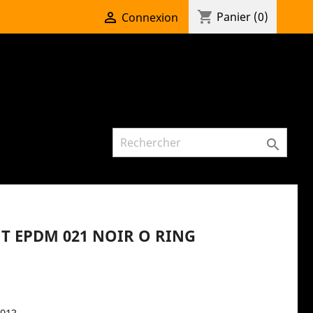
shopping_cart

Panier
(0)
Connexion

NT EPDM 021 NOIR O RING