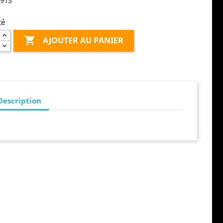
8913
té

AJOUTER AU PANIER
Description